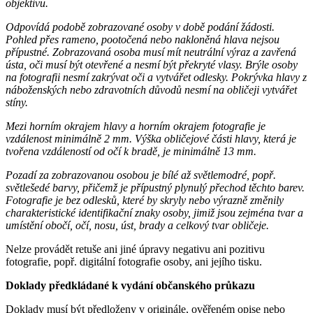
objektivu.
Odpovídá podobě zobrazované osoby v době podání žádosti.
Pohled přes rameno, pootočená nebo nakloněná hlava nejsou
přípustné. Zobrazovaná osoba musí mít neutrální výraz a zavřená
ústa, oči musí být otevřené a nesmí být překryté vlasy. Brýle osoby
na fotografii nesmí zakrývat oči a vytvářet odlesky. Pokrývka hlavy z
náboženských nebo zdravotních důvodů nesmí na obličeji vytvářet
stíny.
Mezi horním okrajem hlavy a horním okrajem fotografie je
vzdálenost minimálně 2 mm. Výška obličejové části hlavy, která je
tvořena vzdáleností od očí k bradě, je minimálně 13 mm.
Pozadí za zobrazovanou osobou je bílé až světlemodré, popř.
světlešedé barvy, přičemž je přípustný plynulý přechod těchto barev.
Fotografie je bez odlesků, které by skryly nebo výrazně změnily
charakteristické identifikační znaky osoby, jimiž jsou zejména tvar a
umístění obočí, očí, nosu, úst, brady a celkový tvar obličeje.
Nelze provádět retuše ani jiné úpravy negativu ani pozitivu
fotografie, popř. digitální fotografie osoby, ani jejího tisku.
Doklady předkládané k vydání občanského průkazu
Doklady musí být předloženy v originále, ověřeném opise nebo