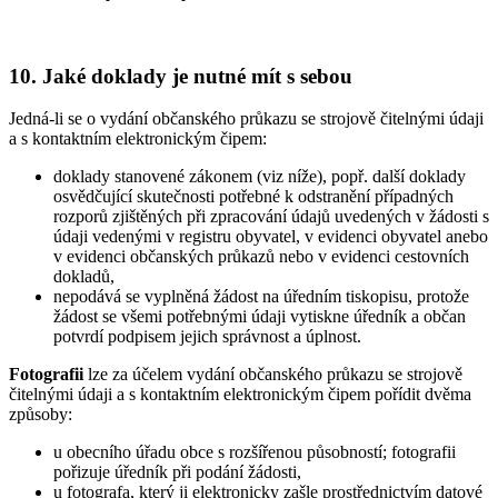
10. Jaké doklady je nutné mít s sebou
Jedná-li se o vydání občanského průkazu se strojově čitelnými údaji
a s kontaktním elektronickým čipem:
doklady stanovené zákonem (viz níže), popř. další doklady
osvědčující skutečnosti potřebné k odstranění případných
rozporů zjištěných při zpracování údajů uvedených v žádosti s
údaji vedenými v registru obyvatel, v evidenci obyvatel anebo
v evidenci občanských průkazů nebo v evidenci cestovních
dokladů,
nepodává se vyplněná žádost na úředním tiskopisu, protože
žádost se všemi potřebnými údaji vytiskne úředník a občan
potvrdí podpisem jejich správnost a úplnost.
Fotografii
lze za účelem vydání občanského průkazu se strojově
čitelnými údaji a s kontaktním elektronickým čipem pořídit dvěma
způsoby:
u obecního úřadu obce s rozšířenou působností; fotografii
pořizuje úředník při podání žádosti,
u fotografa, který ji elektronicky zašle prostřednictvím datové