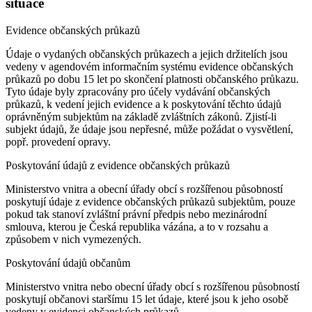
situace
Evidence občanských průkazů
Údaje o vydaných občanských průkazech a jejich držitelích jsou
vedeny v agendovém informačním systému evidence občanských
průkazů po dobu 15 let po skončení platnosti občanského průkazu.
Tyto údaje byly zpracovány pro účely vydávání občanských
průkazů, k vedení jejich evidence a k poskytování těchto údajů
oprávněným subjektům na základě zvláštních zákonů. Zjistí-li
subjekt údajů, že údaje jsou nepřesné, může požádat o vysvětlení,
popř. provedení opravy.
Poskytování údajů z evidence občanských průkazů
Ministerstvo vnitra a obecní úřady obcí s rozšířenou působností
poskytují údaje z evidence občanských průkazů subjektům, pouze
pokud tak stanoví zvláštní právní předpis nebo mezinárodní
smlouva, kterou je Česká republika vázána, a to v rozsahu a
způsobem v nich vymezených.
Poskytování údajů občanům
Ministerstvo vnitra nebo obecní úřady obcí s rozšířenou působností
poskytují občanovi staršímu 15 let údaje, které jsou k jeho osobě
vedeny v evidenci občanských průkazů.