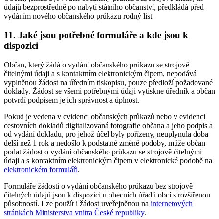
údajů bezprostředně po nabytí státního občanství, předkládá před
vydáním nového občanského průkazu rodný list.
11. Jaké jsou potřebné formuláře a kde jsou k
dispozici
Občan, který žádá o vydání občanského průkazu se strojově
čitelnými údaji a s kontaktním elektronickým čipem, nepodává
vyplněnou žádost na úředním tiskopisu, pouze předloží požadované
doklady. Žádost se všemi potřebnými údaji vytiskne úředník a občan
potvrdí podpisem jejich správnost a úplnost.
Pokud je vedena v evidenci občanských průkazů nebo v evidenci
cestovních dokladů digitalizovaná fotografie občana a jeho podpis a
od vydání dokladu, pro jehož účel byly pořízeny, neuplynula doba
delší než 1 rok a nedošlo k podstatné změně podoby, může občan
podat žádost o vydání občanského průkazu se strojově čitelnými
údaji a s kontaktním elektronickým čipem v elektronické podobě na
elektronickém formuláři
.
Formuláře žádosti o vydání občanského průkazu bez strojově
čitelných údajů jsou k dispozici u obecních úřadů obcí s rozšířenou
působností. Lze použít i žádost uveřejněnou na
internetových
stránkách Ministerstva vnitra České republiky
.