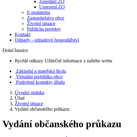
Zasedání ZO
Usnesení ZO
E-podatelna
Zastupitelstvo obce
Životní situace
Publicita projekty
Kontakt
Odpady - odpadové hospodářství
Dolní řasnice
Rychlé odkazy
Užitečné informace z našeho webu
Základní a mateřská škola
Virtuální prohlídka obce
Podrobné kontakty úřadu
Úvodní stránka
Úřad
Životní situace
Vydání občanského průkazu
Vydání občanského průkazu