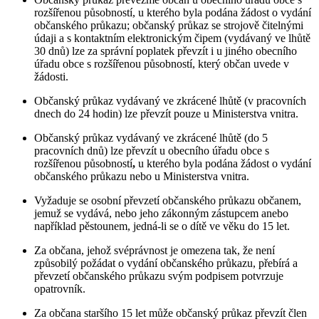
rozšířenou působností, u kterého byla podána žádost o vydání
občanského průkazu; občanský průkaz se strojově čitelnými
údaji a s kontaktním elektronickým čipem (vydávaný ve lhůtě
30 dnů) lze za správní poplatek převzít i u jiného obecního
úřadu obce s rozšířenou působností, který občan uvede v
žádosti.
Občanský průkaz vydávaný ve zkrácené lhůtě (v pracovních
dnech do 24 hodin) lze převzít pouze u Ministerstva vnitra.
Občanský průkaz vydávaný ve zkrácené lhůtě (do 5
pracovních dnů) lze převzít u obecního úřadu obce s
rozšířenou působností
,
u kterého byla podána žádost o vydání
občanského průkazu nebo u Ministerstva vnitra.
Vyžaduje se osobní převzetí občanského průkazu občanem,
jemuž se vydává, nebo jeho zákonným zástupcem anebo
například pěstounem, jedná-li se o dítě ve věku do 15 let.
Za občana, jehož svéprávnost je omezena tak, že není
způsobilý požádat o vydání občanského průkazu, přebírá a
převzetí občanského průkazu svým podpisem potvrzuje
opatrovník.
Za občana staršího 15 let může občanský průkaz převzít člen