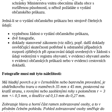
schránky Ministerstva vnitra obecnímu úřadu obce s
rozšířenou působností, u něhož požádáte o vydání
občanského průkazu.
Jedná-li se o vydání občanského průkazu bez strojově čitelných
údajů:
vyplněnou žádost o vydání občanského průkazu,
dvě fotografie,
doklady stanovené zákonem (viz níže), popř. další doklady
osvědčující skutečnosti potřebné k odstranění případných
rozporů zjištěných při zpracování údajů uvedených v žádosti s
údaji vedenými v registru obyvatel, v evidenci obyvatel anebo
v evidenci občanských průkazů nebo v evidenci cestovních
dokladů.
Fotografie musí mít tyto náležitosti:
Má hladký povrch a je v černobílém nebo barevném provedení, je
obdélníkového tvaru o rozměrech 35 mm x 45 mm, postavená na
kratší stranu, s rovnými nebo zaoblenými rohy s poloměrem r = 3
mm +/- 0,5 mm, o tloušťce od 0,13 mm do 0,27 mm.
Zobrazuje hlavu a horní část ramen zobrazované osoby, a to v
předním čelném pohledu. Pohled zobrazované osoby směřuje do