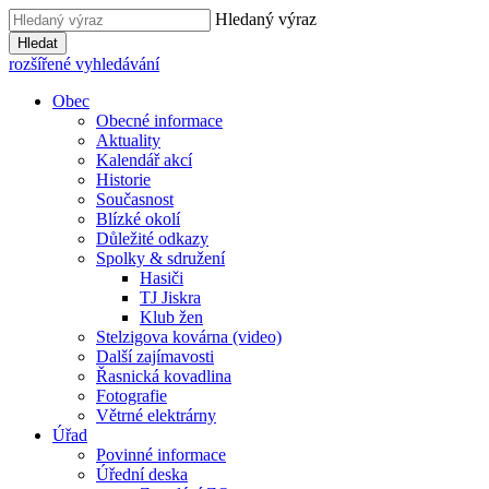
Hledaný výraz
Hledat
rozšířené vyhledávání
Obec
Obecné informace
Aktuality
Kalendář akcí
Historie
Současnost
Blízké okolí
Důležité odkazy
Spolky & sdružení
Hasiči
TJ Jiskra
Klub žen
Stelzigova kovárna (video)
Další zajímavosti
Řasnická kovadlina
Fotografie
Větrné elektrárny
Úřad
Povinné informace
Úřední deska