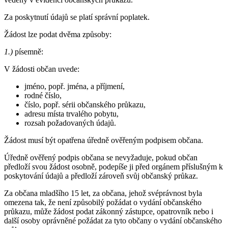
Za poskytnutí údajů se platí správní poplatek.
Žádost lze podat dvěma způsoby:
1.)
písemně:
V žádosti občan uvede:
jméno, popř. jména, a příjmení,
rodné číslo,
číslo, popř. sérii občanského průkazu,
adresu místa trvalého pobytu,
rozsah požadovaných údajů.
Žádost musí být opatřena úředně ověřeným podpisem občana.
Úředně ověřený podpis občana se nevyžaduje, pokud občan
předloží svou žádost osobně, podepíše ji před orgánem příslušným k
poskytování údajů a předloží zároveň svůj občanský průkaz.
Za občana mladšího 15 let, za občana, jehož svéprávnost byla
omezena tak, že není způsobilý požádat o vydání občanského
průkazu, může žádost podat zákonný zástupce, opatrovník nebo i
další osoby oprávněné požádat za tyto občany o vydání občanského