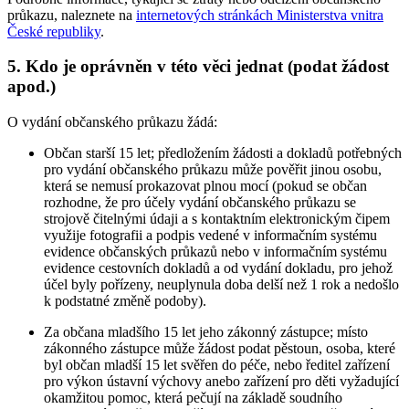
průkazu, naleznete na
internetových stránkách Ministerstva vnitra
České republiky
.
5. Kdo je oprávněn v této věci jednat (podat žádost
apod.)
O vydání občanského průkazu žádá:
Občan starší 15 let; předložením žádosti a dokladů potřebných
pro vydání občanského průkazu může pověřit jinou osobu,
která se nemusí prokazovat plnou mocí (pokud se občan
rozhodne, že pro účely vydání občanského průkazu se
strojově čitelnými údaji a s kontaktním elektronickým čipem
využije fotografii a podpis vedené v informačním systému
evidence občanských průkazů nebo v informačním systému
evidence cestovních dokladů a od vydání dokladu, pro jehož
účel byly pořízeny, neuplynula doba delší než 1 rok a nedošlo
k podstatné změně podoby).
Za občana mladšího 15 let jeho zákonný zástupce; místo
zákonného zástupce může žádost podat pěstoun, osoba, které
byl občan mladší 15 let svěřen do péče, nebo ředitel zařízení
pro výkon ústavní výchovy anebo zařízení pro děti vyžadující
okamžitou pomoc, která pečují na základě soudního