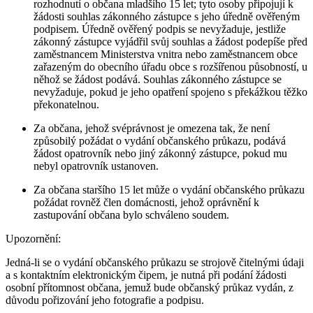
rozhodnutí o občana mladšího 15 let; tyto osoby připojují k
žádosti souhlas zákonného zástupce s jeho úředně ověřeným
podpisem. Úředně ověřený podpis se nevyžaduje, jestliže
zákonný zástupce vyjádřil svůj souhlas a žádost podepíše před
zaměstnancem Ministerstva vnitra nebo zaměstnancem obce
zařazeným do obecního úřadu obce s rozšířenou působností, u
něhož se žádost podává. Souhlas zákonného zástupce se
nevyžaduje, pokud je jeho opatření spojeno s překážkou těžko
překonatelnou.
Za občana, jehož svéprávnost je omezena tak, že není
způsobilý požádat o vydání občanského průkazu, podává
žádost opatrovník nebo jiný zákonný zástupce, pokud mu
nebyl opatrovník ustanoven.
Za občana staršího 15 let může o vydání občanského průkazu
požádat rovněž člen domácnosti, jehož oprávnění k
zastupování občana bylo schváleno soudem.
Upozornění:
Jedná-li se o vydání občanského průkazu se strojově čitelnými údaji
a s kontaktním elektronickým čipem, je nutná při podání žádosti
osobní přítomnost občana, jemuž bude občanský průkaz vydán, z
důvodu pořizování jeho fotografie a podpisu.