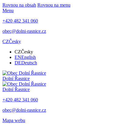
Rovnou na obsah
Rovnou na menu
Menu
+420 482 341 060
obec@dolni-rasnice.cz
CZ
Česky
CZ
Česky
EN
English
DE
Deutsch
Dolní Řasnice
Dolní Řasnice
+420 482 341 060
obec@dolni-rasnice.cz
Mapa webu