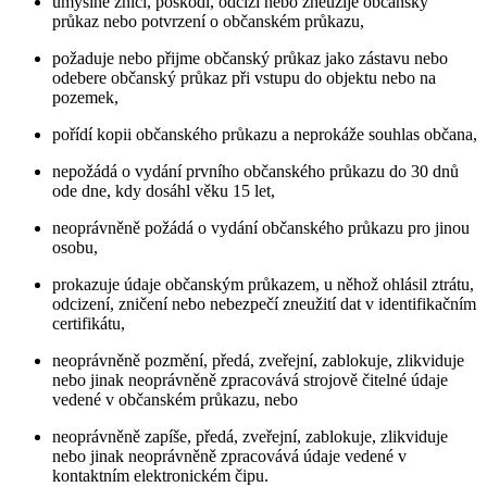
úmyslně zničí, poškodí, odcizí nebo zneužije občanský
průkaz nebo potvrzení o občanském průkazu,
požaduje nebo přijme občanský průkaz jako zástavu nebo
odebere občanský průkaz při vstupu do objektu nebo na
pozemek,
pořídí kopii občanského průkazu a neprokáže souhlas občana,
nepožádá o vydání prvního občanského průkazu do 30 dnů
ode dne, kdy dosáhl věku 15 let,
neoprávněně požádá o vydání občanského průkazu pro jinou
osobu,
prokazuje údaje občanským průkazem, u něhož ohlásil ztrátu,
odcizení, zničení nebo nebezpečí zneužití dat v identifikačním
certifikátu,
neoprávněně pozmění, předá, zveřejní, zablokuje, zlikviduje
nebo jinak neoprávněně zpracovává strojově čitelné údaje
vedené v občanském průkazu, nebo
neoprávněně zapíše, předá, zveřejní, zablokuje, zlikviduje
nebo jinak neoprávněně zpracovává údaje vedené v
kontaktním elektronickém čipu.