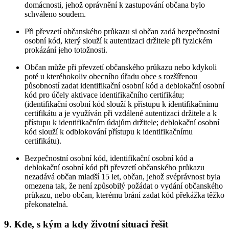
domácnosti, jehož oprávnění k zastupování občana bylo
schváleno soudem.
Při převzetí občanského průkazu si občan zadá bezpečnostní
osobní kód, který slouží k autentizaci držitele při fyzickém
prokázání jeho totožnosti.
Občan může při převzetí občanského průkazu nebo kdykoli
poté u kteréhokoliv obecního úřadu obce s rozšířenou
působností zadat identifikační osobní kód a deblokační osobní
kód pro účely aktivace identifikačního certifikátu;
(identifikační osobní kód slouží k přístupu k identifikačnímu
certifikátu a je využíván při vzdálené autentizaci držitele a k
přístupu k identifikačním údajům držitele; deblokační osobní
kód slouží k odblokování přístupu k identifikačnímu
certifikátu).
Bezpečnostní osobní kód, identifikační osobní kód a
deblokační osobní kód při převzetí občanského průkazu
nezadává občan mladší 15 let, občan, jehož svéprávnost byla
omezena tak, že není způsobilý požádat o vydání občanského
průkazu, nebo občan, kterému brání zadat kód překážka těžko
překonatelná.
9. Kde, s kým a kdy životní situaci řešit