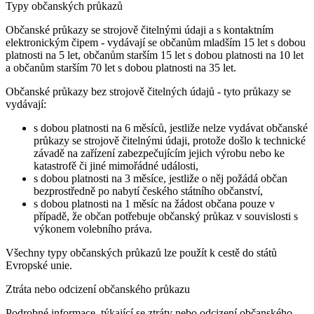
Typy občanských průkazů
Občanské průkazy se strojově čitelnými údaji a s kontaktním
elektronickým čipem - vydávají se občanům mladším 15 let s dobou
platnosti na 5 let, občanům starším 15 let s dobou platnosti na 10 let
a občanům starším 70 let s dobou platnosti na 35 let.
Občanské průkazy bez strojově čitelných údajů - tyto průkazy se
vydávají:
s dobou platnosti na 6 měsíců, jestliže nelze vydávat občanské
průkazy se strojově čitelnými údaji, protože došlo k technické
závadě na zařízení zabezpečujícím jejich výrobu nebo ke
katastrofě či jiné mimořádné události,
s dobou platnosti na 3 měsíce, jestliže o něj požádá občan
bezprostředně po nabytí českého státního občanství,
s dobou platnosti na 1 měsíc na žádost občana pouze v
případě, že občan potřebuje občanský průkaz v souvislosti s
výkonem volebního práva.
Všechny typy občanských průkazů lze použít k cestě do států
Evropské unie.
Ztráta nebo odcizení občanského průkazu
Podrobné informace, týkající se ztráty nebo odcizení občanského