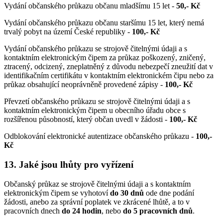
Vydání občanského průkazu občanu mladšímu 15 let -
50,- Kč
Vydání občanského průkazu občanu staršímu 15 let, který nemá
trvalý pobyt na území České republiky -
100,- Kč
Vydání občanského průkazu se strojově čitelnými údaji a s
kontaktním elektronickým čipem za průkaz poškozený, zničený,
ztracený, odcizený, zneplatněný z důvodu nebezpečí zneužití dat v
identifikačním certifikátu v kontaktním elektronickém čipu nebo za
průkaz obsahující neoprávněně provedené zápisy -
100,- Kč
Převzetí občanského průkazu se strojově čitelnými údaji a s
kontaktním elektronickým čipem u obecního úřadu obce s
rozšířenou působností, který občan uvedl v žádosti -
100,- Kč
Odblokování elektronické autentizace občanského průkazu -
100,-
Kč
13. Jaké jsou lhůty pro vyřízení
Občanský průkaz se strojově čitelnými údaji a s kontaktním
elektronickým čipem se vyhotoví
do 30 dnů
ode dne podání
žádosti, anebo za správní poplatek ve zkrácené lhůtě, a to v
pracovních dnech
do 24 hodin
, nebo
do 5 pracovních dnů
.