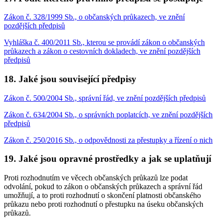
Zákon č. 328/1999 Sb., o občanských průkazech, ve znění
pozdějších předpisů
Vyhláška č. 400/2011 Sb., kterou se provádí zákon o občanských
průkazech a zákon o cestovních dokladech, ve znění pozdějších
předpisů
18. Jaké jsou související předpisy
Zákon č. 500/2004 Sb., správní řád, ve znění pozdějších předpisů
Zákon č. 634/2004 Sb., o správních poplatcích, ve znění pozdějších
předpisů
Zákon č. 250/2016 Sb., o odpovědnosti za přestupky a řízení o nich
19. Jaké jsou opravné prostředky a jak se uplatňují
Proti rozhodnutím ve věcech občanských průkazů lze podat
odvolání, pokud to zákon o občanských průkazech a správní řád
umožňují, a to proti rozhodnutí o skončení platnosti občanského
průkazu nebo proti rozhodnutí o přestupku na úseku občanských
průkazů.