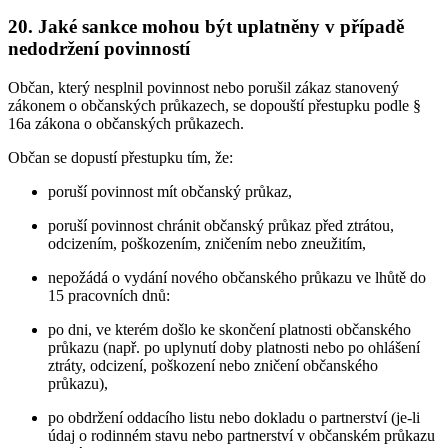
20. Jaké sankce mohou být uplatněny v případě
nedodržení povinností
Občan, který nesplnil povinnost nebo porušil zákaz stanovený
zákonem o občanských průkazech, se dopouští přestupku podle §
16a zákona o občanských průkazech.
Občan se dopustí přestupku tím, že:
poruší povinnost mít občanský průkaz,
poruší povinnost chránit občanský průkaz před ztrátou,
odcizením, poškozením, zničením nebo zneužitím,
nepožádá o vydání nového občanského průkazu ve lhůtě do
15 pracovních dnů:
po dni, ve kterém došlo ke skončení platnosti občanského
průkazu (např. po uplynutí doby platnosti nebo po ohlášení
ztráty, odcizení, poškození nebo zničení občanského
průkazu),
po obdržení oddacího listu nebo dokladu o partnerství (je-li
údaj o rodinném stavu nebo partnerství v občanském průkazu