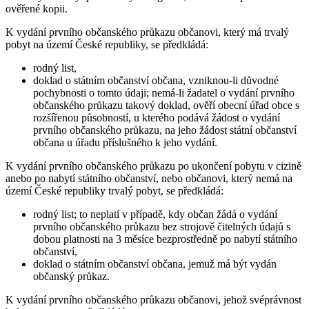
ověřené kopii.
K vydání prvního občanského průkazu občanovi, který má trvalý
pobyt na území České republiky, se předkládá:
rodný list,
doklad o státním občanství občana, vzniknou-li důvodné
pochybnosti o tomto údaji; nemá-li žadatel o vydání prvního
občanského průkazu takový doklad, ověří obecní úřad obce s
rozšířenou působností, u kterého podává žádost o vydání
prvního občanského průkazu, na jeho žádost státní občanství
občana u úřadu příslušného k jeho vydání.
K vydání prvního občanského průkazu po ukončení pobytu v cizině
anebo po nabytí státního občanství, nebo občanovi, který nemá na
území České republiky trvalý pobyt, se předkládá:
rodný list; to neplatí v případě, kdy občan žádá o vydání
prvního občanského průkazu bez strojově čitelných údajů s
dobou platnosti na 3 měsíce bezprostředně po nabytí státního
občanství,
doklad o státním občanství občana, jemuž má být vydán
občanský průkaz.
K vydání prvního občanského průkazu občanovi, jehož svéprávnost