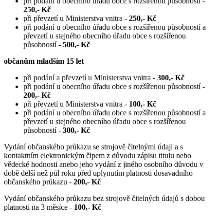
při podání u obecního úřadu obce s rozšířenou působností -
250,- Kč
při převzetí u Ministerstva vnitra -
250,- Kč
při podání u obecního úřadu obce s rozšířenou působností a
převzetí u stejného obecního úřadu obce s rozšířenou
působností -
500,- Kč
občanům mladším 15 let
při podání a převzetí u Ministerstva vnitra -
300,- Kč
při podání u obecního úřadu obce s rozšířenou působností -
200,- Kč
při převzetí u Ministerstva vnitra -
100,- Kč
při podání u obecního úřadu obce s rozšířenou působností a
převzetí u stejného obecního úřadu obce s rozšířenou
působností -
300,- Kč
Vydání občanského průkazu se strojově čitelnými údaji a s
kontaktním elektronickým čipem z důvodu zápisu titulu nebo
vědecké hodnosti anebo jeho vydání z jiného osobního důvodu v
době delší než půl roku před uplynutím platnosti dosavadního
občanského průkazu -
200,- Kč
Vydání občanského průkazu bez strojově čitelných údajů s dobou
platnosti na 3 měsíce -
100,- Kč