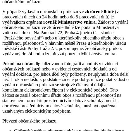
občanského průkazu.
V případě vydávání občanského průkazu
ve zkrácené lhůtě
(v
pracovních dnech do 24 hodin nebo do 5 pracovních dnů) je
vydávajícím orgánem
rovněž Ministerstvo vnitra
. Žádost o vydání
občanského průkazu ve zkrácené lhůtě lze podat u Ministerstva
vnitra na adrese: Na Pankráci 72, Praha 4 (metro C – stanice
„Pražského povstání“) nebo u kteréhokoliv obecního úřadu obce s
rozšířenou působností, v hlavním městě Praze u kteréhokoliv úřadu
městské části Prahy 1 až 22. Upozorňujeme, že občanský průkaz
vydávaný do 24 hodin lze převzít pouze u Ministerstva vnitra.
Pokud má občan digitalizovanou fotografii a podpis v evidenci
občanských průkazů nebo v evidenci cestovních dokladů a od
vydání dokladu, pro jehož účel byly pořízeny, neuplynula doba delší
než 1 rok a nedošlo k podstatné změně podoby, může podat žádost o
vydání občanského průkazu se strojově čitelnými údaji a s
kontaktním elektronickým čipem i v elektronické podobě. Tato
žádost se zasílá obecnímu úřadu obce s rozšířenou působností na
stanoveném formuláři prostřednictvím datové schránky; není-li
doručena prostřednictvím datové schránky, musí být opatřena
uznávaným elektronickým podpisem.
Převzetí občanského průkazu
Občanský průkaz převezme občan u obecního úřadu obce s