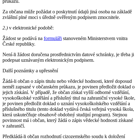
průkazu.
Za občana může požádat o poskytnutí údajů jiná osoba na základě
zvláštní plné moci s úředně ověřeným podpisem zmocnitele.
2.)
v elektronické podobě:
Žádost se podává na
formuláři
stanoveném Ministerstvem vnitra
České republiky.
Není-li žádost doručena prostřednictvím datové schránky, je třeba ji
podepsat uznávaným elektronickým podpisem.
Další poznámky a upřesnění
Žádá-li občan o zápis titulu nebo vědecké hodnosti, které doposud
neměl zapsané v občanském průkazu, je povinen předložit doklad o
jejich získání. V případě, že občan získal vyšší odborné vzdělání,
vysokoškolské vzdělání a příslušný titul na zahraniční vysoké škole,
je povinen předložit doklad o uznání vysokoškolského vzdělání a
příslušného titulu (tento doklad vydává česká veřejná vysoká škola,
která uskutečňuje obsahově obdobný studijní program). Stejnou
povinnost má i občan, který žádá o zápis vědecké hodnosti získané
v zahraničí.
Předkládá-li občan rozhodnutí cizozemského soudu k doložení