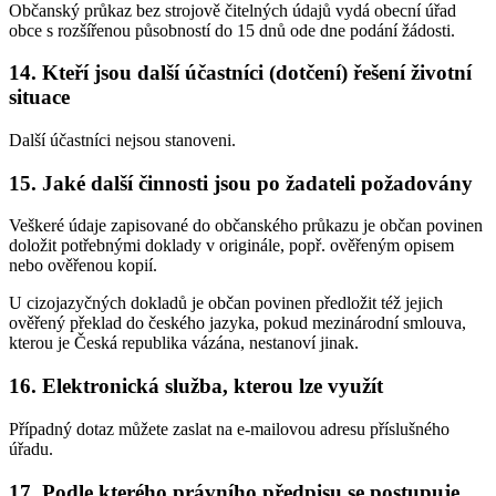
Občanský průkaz bez strojově čitelných údajů vydá obecní úřad
obce s rozšířenou působností do 15 dnů ode dne podání žádosti.
14. Kteří jsou další účastníci (dotčení) řešení životní
situace
Další účastníci nejsou stanoveni.
15. Jaké další činnosti jsou po žadateli požadovány
Veškeré údaje zapisované do občanského průkazu je občan povinen
doložit potřebnými doklady v originále, popř. ověřeným opisem
nebo ověřenou kopií.
U cizojazyčných dokladů je občan povinen předložit též jejich
ověřený překlad do českého jazyka, pokud mezinárodní smlouva,
kterou je Česká republika vázána, nestanoví jinak.
16. Elektronická služba, kterou lze využít
Případný dotaz můžete zaslat na e-mailovou adresu příslušného
úřadu.
17. Podle kterého právního předpisu se postupuje