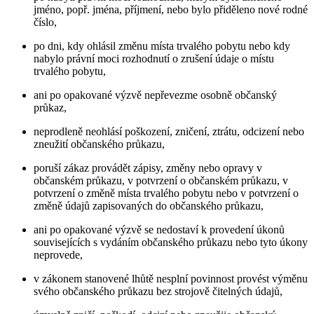
jméno, popř. jména, příjmení, nebo bylo přiděleno nové rodné
číslo,
po dni, kdy ohlásil změnu místa trvalého pobytu nebo kdy
nabylo právní moci rozhodnutí o zrušení údaje o místu
trvalého pobytu,
ani po opakované výzvě nepřevezme osobně občanský
průkaz,
neprodleně neohlásí poškození, zničení, ztrátu, odcizení nebo
zneužití občanského průkazu,
poruší zákaz provádět zápisy, změny nebo opravy v
občanském průkazu, v potvrzení o občanském průkazu, v
potvrzení o změně místa trvalého pobytu nebo v potvrzení o
změně údajů zapisovaných do občanského průkazu,
ani po opakované výzvě se nedostaví k provedení úkonů
souvisejících s vydáním občanského průkazu nebo tyto úkony
neprovede,
v zákonem stanovené lhůtě nesplní povinnost provést výměnu
svého občanského průkazu bez strojově čitelných údajů,