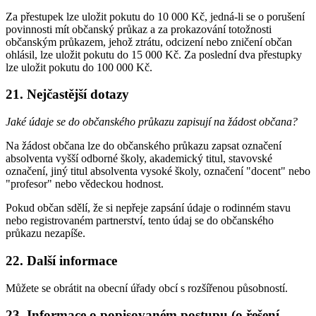
Za přestupek lze uložit pokutu do 10 000 Kč, jedná-li se o porušení
povinnosti mít občanský průkaz a za prokazování totožnosti
občanským průkazem, jehož ztrátu, odcizení nebo zničení občan
ohlásil, lze uložit pokutu do 15 000 Kč. Za poslední dva přestupky
lze uložit pokutu do 100 000 Kč.
21. Nejčastější dotazy
Jaké údaje se do občanského průkazu zapisují na žádost občana?
Na žádost občana lze do občanského průkazu zapsat označení
absolventa vyšší odborné školy, akademický titul, stavovské
označení, jiný titul absolventa vysoké školy, označení "docent" nebo
"profesor" nebo vědeckou hodnost.
Pokud občan sdělí, že si nepřeje zapsání údaje o rodinném stavu
nebo registrovaném partnerství, tento údaj se do občanského
průkazu nezapíše.
22. Další informace
Můžete se obrátit na obecní úřady obcí s rozšířenou působností.
23. Informace o popisovaném postupu (o řešení