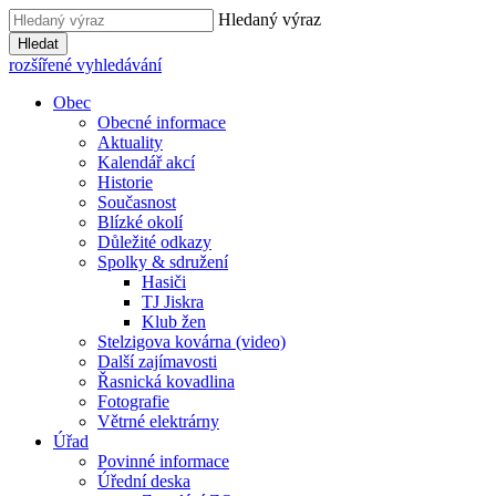
Hledaný výraz
Hledat
rozšířené vyhledávání
Obec
Obecné informace
Aktuality
Kalendář akcí
Historie
Současnost
Blízké okolí
Důležité odkazy
Spolky & sdružení
Hasiči
TJ Jiskra
Klub žen
Stelzigova kovárna (video)
Další zajímavosti
Řasnická kovadlina
Fotografie
Větrné elektrárny
Úřad
Povinné informace
Úřední deska