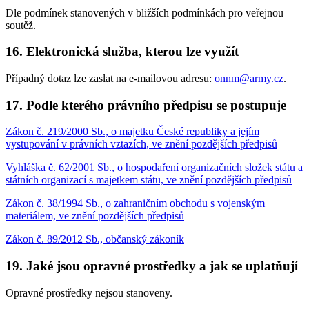
Dle podmínek stanovených v bližších podmínkách pro veřejnou
soutěž.
16. Elektronická služba, kterou lze využít
Případný dotaz lze zaslat na e-mailovou adresu:
onnm@army.cz
.
17. Podle kterého právního předpisu se postupuje
Zákon č. 219/2000 Sb., o majetku České republiky a jejím
vystupování v právních vztazích, ve znění pozdějších předpisů
Vyhláška č. 62/2001 Sb., o hospodaření organizačních složek státu a
státních organizací s majetkem státu, ve znění pozdějších předpisů
Zákon č. 38/1994 Sb., o zahraničním obchodu s vojenským
materiálem, ve znění pozdějších předpisů
Zákon č. 89/2012 Sb., občanský zákoník
19. Jaké jsou opravné prostředky a jak se uplatňují
Opravné prostředky nejsou stanoveny.