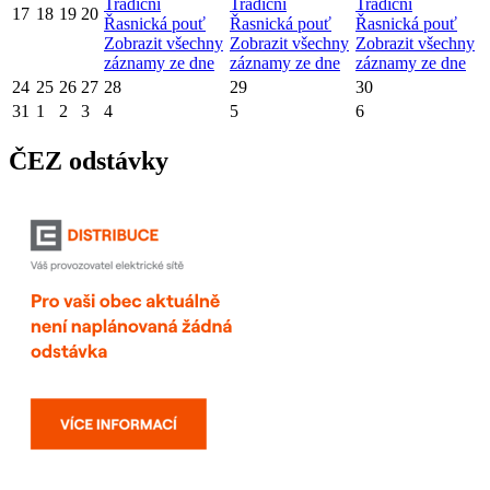
Tradiční
Tradiční
Tradiční
17
18
19
20
Řasnická pouť
Řasnická pouť
Řasnická pouť
Zobrazit všechny
Zobrazit všechny
Zobrazit všechny
záznamy ze dne
záznamy ze dne
záznamy ze dne
24
25
26
27
28
29
30
31
1
2
3
4
5
6
ČEZ odstávky