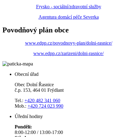
Frysko - sociální/zdravotní služby
Agentura domácí péče Severka
Povodňový plán obce
www.edpp.cz/povodnovy-plan/dolni-rasnice/
www.edpp.cz/zarizeni/dolni-rasnice/
Obecní úřad
Obec Dolní Řasnice
č.p. 153, 464 01 Frýdlant
Tel.:
+420 482 341 060
Mob.:
+420 724 023 990
Úřední hodiny
Pondělí:
8:00-12:00 / 13:00-17:00