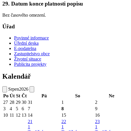
29. Datum konce platnosti popisu
Bez časového omezení.
Úřad
Povinné informace
Úřední deska
E-podatelna
Zastupitelstvo obce
Životní situace
Publicita projekty
Kalendář
Srpen
2026
Po
Út
St
Čt
Pá
So
Ne
27
28
29
30
31
1
2
3
4
5
6
7
8
9
10
11
12
13
14
15
16
21
22
23
1
1
1