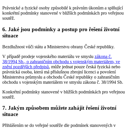
Právnické a fyzické osoby způsobilé k právním úkonům a splňující
konkrétní podmínky stanovené v bližších podmínkách pro veřejnou
soutěž.
6. Jaké jsou podmínky a postup pro řešení životní
situace
Bezdlužnost vůči státu a Ministerstvu obrany České republiky.
V případě prodeje vojenského materiálu ve smyslu
zákona č.
38/1994 Sb., o zahraničním obchodu s vojenským materiálem, ve
znění pozdějších předpisů
, může jednat pouze česká fyzická nebo
právnická osoba, která má příslušnou zbrojní licenci a povolení
Ministerstva průmyslu a obchodu České republiky o zahraničním
obchodu s vojenským materiálem ve smyslu zákona č. 38/1994 Sb.
Konkrétní podmínky stanovené v bližších podmínkách pro veřejnou
soutěž.
7. Jakým způsobem můžete zahájit řešení životní
situace
Přihlášením se do veřejné soutěže dle podmínek stanovených v