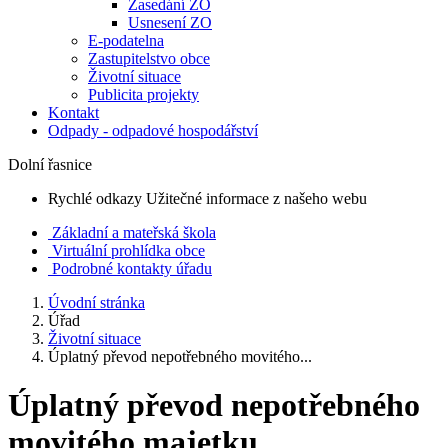
Zasedání ZO
Usnesení ZO
E-podatelna
Zastupitelstvo obce
Životní situace
Publicita projekty
Kontakt
Odpady - odpadové hospodářství
Dolní řasnice
Rychlé odkazy
Užitečné informace z našeho webu
Základní a mateřská škola
Virtuální prohlídka obce
Podrobné kontakty úřadu
Úvodní stránka
Úřad
Životní situace
Úplatný převod nepotřebného movitého...
Úplatný převod nepotřebného
movitého majetku