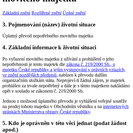
Základní znění
Rozšířené znění
Úplné znění
3. Pojmenování (název) životní situace
Úplatný převod nepotřebného movitého majetku
4. Základní informace k životní situaci
Po vyřazení movitého majetku z užívání a prohlášení o jeho
nepotřebnosti je tento majetek dle
zákona č. 219/2000 Sb., o
majetku České republiky a jejím vystupování v právních vztazích,
ve znění pozdějších předpisů
, nabízen k převodu dalším
organizačním složkám státu. Neprojeví-li žádná zájem, je majetek
prohlášen za trvale nepotřebný a dále je s tímto majetkem nakládáno
opět v souladu se zákonem č. 219/2000 Sb.
Jednou z možností úplatného převodu je vyhlášení veřejné soutěže
na prodej tohoto majetku v Obchodním věstníku a na
internetových
stránkách Ministerstva obrany České republiky
.
5. Kdo je oprávněn v této věci jednat (podat žádost
apod.)