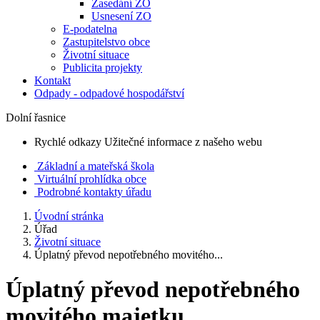
Zasedání ZO
Usnesení ZO
E-podatelna
Zastupitelstvo obce
Životní situace
Publicita projekty
Kontakt
Odpady - odpadové hospodářství
Dolní řasnice
Rychlé odkazy
Užitečné informace z našeho webu
Základní a mateřská škola
Virtuální prohlídka obce
Podrobné kontakty úřadu
Úvodní stránka
Úřad
Životní situace
Úplatný převod nepotřebného movitého...
Úplatný převod nepotřebného
movitého majetku