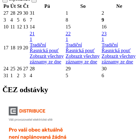
Po
Út
St
Čt
Pá
So
Ne
27
28
29
30
31
1
2
3
4
5
6
7
8
9
10
11
12
13
14
15
16
21
22
23
1
1
1
Tradiční
Tradiční
Tradiční
17
18
19
20
Řasnická pouť
Řasnická pouť
Řasnická pouť
Zobrazit všechny
Zobrazit všechny
Zobrazit všechny
záznamy ze dne
záznamy ze dne
záznamy ze dne
24
25
26
27
28
29
30
31
1
2
3
4
5
6
ČEZ odstávky