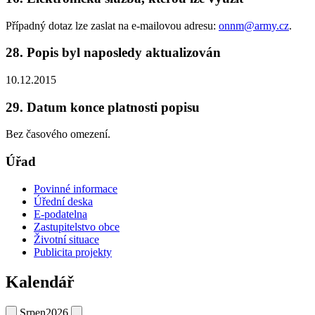
Případný dotaz lze zaslat na e-mailovou adresu:
onnm@army.cz
.
28. Popis byl naposledy aktualizován
10.12.2015
29. Datum konce platnosti popisu
Bez časového omezení.
Úřad
Povinné informace
Úřední deska
E-podatelna
Zastupitelstvo obce
Životní situace
Publicita projekty
Kalendář
Srpen
2026