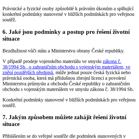
Právnické a fyzické osoby způsobilé k právním úkonům a splňující
konkrétní podmínky stanovené v bližších podmínkách pro veřejnou
soutěž.
6. Jaké jsou podmínky a postup pro řešení životní
situace
Bezdlužnost vůči státu a Ministerstvu obrany České republiky.
V případě prodeje vojenského materiálu ve smyslu
zákona č.
38/1994 Sb., o zahraničním obchodu s vojenským materiálem, ve
znění pozdějších předpisů
, může jednat pouze česká fyzická nebo
právnická osoba, která má příslušnou zbrojní licenci a povolení
Ministerstva průmyslu a obchodu České republiky o zahraničním
obchodu s vojenským materiálem ve smyslu zákona č. 38/1994 Sb.
Konkrétní podmínky stanovené v bližších podmínkách pro veřejnou
soutěž.
7. Jakým způsobem můžete zahájit řešení životní
situace
Přihlášením se do veřejné soutěže dle podmínek stanovených v