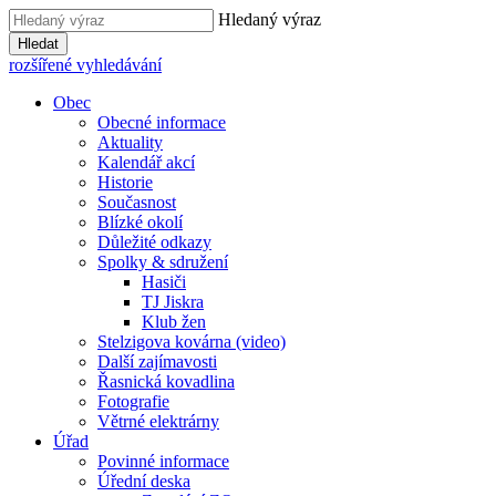
Hledaný výraz
Hledat
rozšířené vyhledávání
Obec
Obecné informace
Aktuality
Kalendář akcí
Historie
Současnost
Blízké okolí
Důležité odkazy
Spolky & sdružení
Hasiči
TJ Jiskra
Klub žen
Stelzigova kovárna (video)
Další zajímavosti
Řasnická kovadlina
Fotografie
Větrné elektrárny
Úřad
Povinné informace
Úřední deska