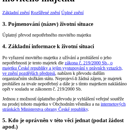
Základní znění
Rozšířené znění
Úplné znění
3. Pojmenování (název) životní situace
Úplatný převod nepotřebného movitého majetku
4. Základní informace k životní situaci
Po vyřazení movitého majetku z užívání a prohlášení o jeho
nepotřebnosti je tento majetek dle
zákona č. 219/2000 Sb., o
majetku České republiky a jejím vystupování v právních vztazích,
ve znění pozdějších předpisů
, nabízen k převodu dalším
organizačním složkám státu. Neprojeví-li žádná zájem, je majetek
prohlášen za trvale nepotřebný a dále je s tímto majetkem nakládáno
opět v souladu se zákonem č. 219/2000 Sb.
Jednou z možností úplatného převodu je vyhlášení veřejné soutěže
na prodej tohoto majetku v Obchodním věstníku a na
internetových
stránkách Ministerstva obrany České republiky
.
5. Kdo je oprávněn v této věci jednat (podat žádost
apod.)